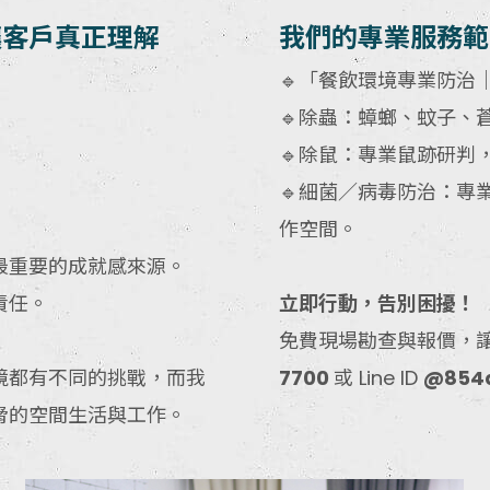
讓客戶真正理解
我們的專業服務範
🔹「餐飲環境專業防治｜
🔹除蟲：蟑螂、蚊子、
🔹除鼠：專業鼠跡研判
🔹細菌／病毒防治：專
作空間。
最重要的成就感來源。
責任。
立即行動，告別困擾！
免費現場勘查與報價，
境都有不同的挑戰，而我
7700
或 Line ID
@854
脅的空間生活與工作。