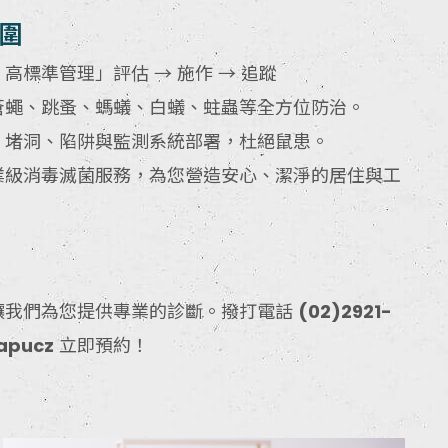
圍
高標準管理」評估 → 施作 → 追蹤
蒼蠅、跳蚤、螞蟻、白蟻、蛀蟲等全方位防治。
，堵洞、陷阱與監測系統部署，杜絕鼠患。
業級消毒滅菌服務，為您營造安心、潔淨的居住與工
讓我們為您提供專業的診斷。撥打電話
(02)2921-
apucz
立即預約！