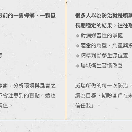
眼前的一隻蟑螂、一顆鼠
很多人以為防治就是噴
長期穩定的結果，往往
🔹對病媒習性的掌握
🔹適當的劑型、劑量與
源
🔹精準判斷孳生源位置
🔹場域衛生習慣改善
線索，分析環境與蟲害之
威瑞所做的每一次防治
不會注意到的盲點。這也
續為目標，期盼客戶在
價值。
信任我」。