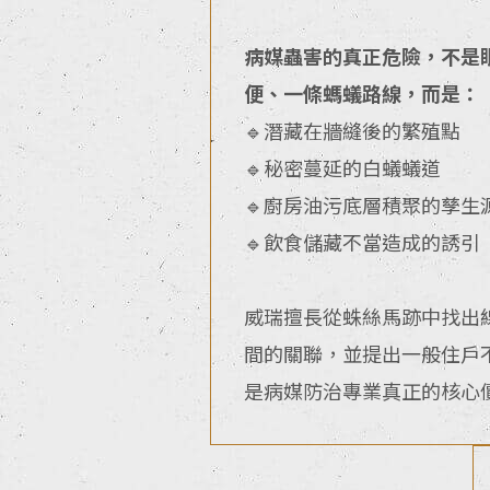
病媒蟲害的真正危險，不是
便、一條螞蟻路線，而是：
🔹潛藏在牆縫後的繁殖點
🔹秘密蔓延的白蟻蟻道
🔹廚房油污底層積聚的孳生
🔹飲食儲藏不當造成的誘引
威瑞擅長從蛛絲馬跡中找出
間的關聯，並提出一般住戶
是病媒防治專業真正的核心