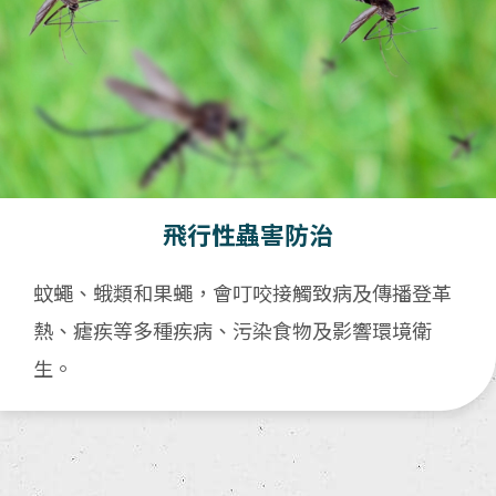
飛行性蟲害防治
蚊蠅、蛾類和果蠅，會叮咬接觸致病及傳播登革
熱、瘧疾等多種疾病、污染食物及影響環境衛
生。