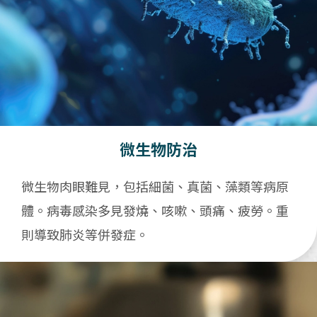
微生物防治
微生物肉眼難見，包括細菌、真菌、藻類等病原
體。病毒感染多見發燒、咳嗽、頭痛、疲勞。重
則導致肺炎等併發症。