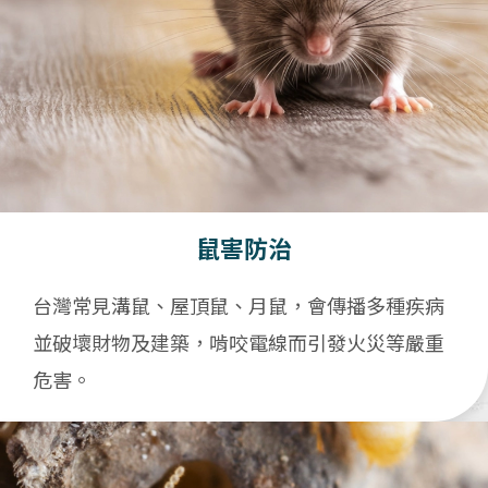
鼠害防治
台灣常見溝鼠、屋頂鼠、月鼠，會傳播多種疾病
並破壞財物及建築，啃咬電線而引發火災等嚴重
危害。