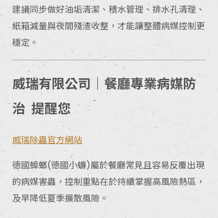
建議同步做好油垢清潔、積水管理、排水孔清理、
紙箱減量與夜間殘渣收整，才能讓整體病媒控制更
穩定。
威瑞有限公司｜餐廳專業病媒防
治 提醒您
威瑞除蟲官方網站
德國蟑螂(德國小蠊)屬於餐廳常見且容易反覆出現
的病媒害蟲，控制重點在於持續掌握高風險熱區，
及早降低夏季擴散風險。