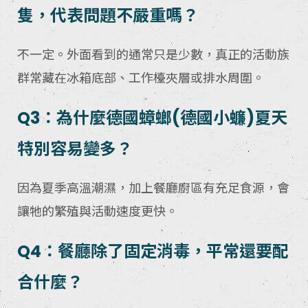
隻，代表問題不嚴重嗎？
不一定。外面看到的通常只是少數，真正的活動族
群常藏在冰箱底部、工作檯夾層或排水周圍。
Q3：為什麼德國蟑螂(德國小蠊)夏天
特別容易變多？
因為夏季高溫潮濕，加上餐廳廚區有充足食源，會
讓牠的繁殖與活動速度更快。
Q4：餐廳除了固定消毒，平常還要配
合什麼？