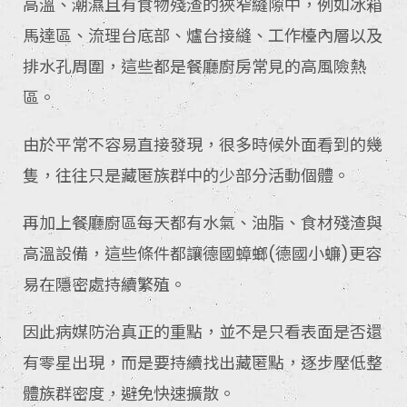
高溫、潮濕且有食物殘渣的狹窄縫隙中，例如冰箱
馬達區、流理台底部、爐台接縫、工作檯內層以及
排水孔周圍，這些都是餐廳廚房常見的高風險熱
區。
由於平常不容易直接發現，很多時候外面看到的幾
隻，往往只是藏匿族群中的少部分活動個體。
再加上餐廳廚區每天都有水氣、油脂、食材殘渣與
高溫設備，這些條件都讓德國蟑螂(德國小蠊)更容
易在隱密處持續繁殖。
因此病媒防治真正的重點，並不是只看表面是否還
有零星出現，而是要持續找出藏匿點，逐步壓低整
體族群密度，避免快速擴散。